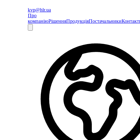
kvp@hlr.ua
Про
компанію
Рішення
Продукція
Постачальники
Контакт