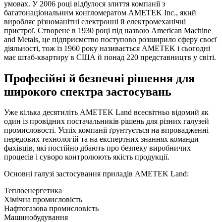
умовах. У 2006 році відбулося злиття компанії з
багатонаціональним конгломератом AMETEK Inc., який
виробляє різноманітні електронні й електромеханічні
пристрої. Створене в 1930 році під назвою American Machine
and Metals, це підприємство поступово розширило сферу своєї
діяльності, тож із 1960 року називається AMETEK і сьогодні
має штаб-квартиру в США й понад 220 представництв у світі.
Професійні й безпечні рішення для
широкого спектра застосувань
Уже кілька десятиліть AMETEK Land всесвітньо відомий як
один із провідних постачальників рішень для різних галузей
промисловості. Успіх компанії ґрунтується на впровадженні
передових технологій та на експертних знаннях команди
фахівців, які постійно дбають про безпеку виробничих
процесів і суворо контролюють якість продукції.
Основні галузі застосування приладів AMETEK Land:
Теплоенергетика
Хімічна промисловість
Нафтогазова промисловість
Машинобудування