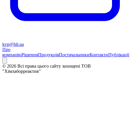
kvp@hlr.ua
Про
компанію
Рішення
Продукція
Постачальники
Контакти
Публікації
© 2026 Всі права цього сайту захищені ТОВ
"Хімлаборреактив"