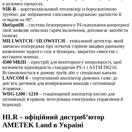
в рухомих процесах.
NIR-B
– короткохвильовий тепловізор із бороскопічною
трубою: дає зображення з високою роздільною здатністю й
оглядом на 90°.
HotSpotIR
– система безперервного ІЧ-сканування конвеєрної
лінії: виявляє невеликі гарячі включення, допомагає запобігти
пожежі.
MILLWATCH / SILOWATCH
– унікальний детектор, який
завчасно попереджає про початок горіння завдяки ранньому
виявленню чадного газу в бункерах, закритих ємностях і
вугільних млинах.
4500 MKIII
– пристрій для моніторингу непрозорості, щоб
визначити відповідність стандартам PS-1 і ASTM D6216.
Встановлюється в димову трубу або у спеціальні канали.
LANCOM 4
– портативний аналізатор димових газів: до
дев’яти датчиків для вимірювання викидів і оптимізації
згоряння.
WDG-1200 / 1210
– стаціонарний аналізатор кисню для
оптимізації згоряння: інтегрована електроніка управління й
індикації.
HLR – офіційний дистриб’ютор
AMETEK Land в Україні