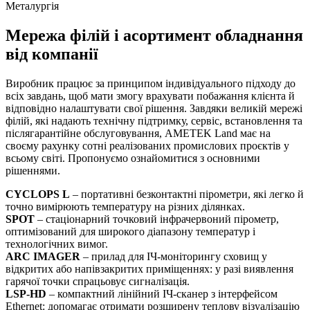
Металургія
Мережа філій і асортимент обладнання
від компанії
Виробник працює за принципом індивідуального підходу до
всіх завдань, щоб мати змогу врахувати побажання клієнта й
відповідно налаштувати свої рішення. Завдяки великій мережі
філій, які надають технічну підтримку, сервіс, встановлення та
післягарантійне обслуговування, AMETEK Land має на
своєму рахунку сотні реалізованих промислових проєктів у
всьому світі. Пропонуємо ознайомитися з основними
рішеннями.
CYCLOPS L
– портативні безконтактні пірометри, які легко й
точно вимірюють температуру на різних ділянках.
SPOT
– стаціонарний точковий інфрачервоний пірометр,
оптимізований для широкого діапазону температур і
технологічних вимог.
ARC IMAGER
– прилад для ІЧ-моніторингу сховищ у
відкритих або напівзакритих приміщеннях: у разі виявлення
гарячої точки спрацьовує сигналізація.
LSP-HD
– компактний лінійний ІЧ-сканер з інтерфейсом
Ethernet: допомагає отримати розширену теплову візуалізацію