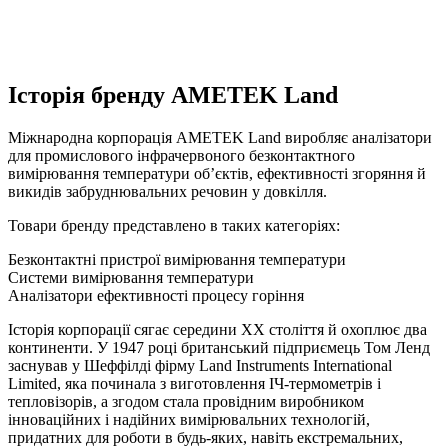
Історія бренду AMETEK Land
Міжнародна корпорація AMETEK Land виробляє аналізатори
для промислового інфрачервоного безконтактного
вимірювання температури об’єктів, ефективності згоряння й
викидів забруднювальних речовин у довкілля.
Товари бренду представлено в таких категоріях:
Безконтактні пристрої вимірювання температури
Системи вимірювання температури
Аналізатори ефективності процесу горіння
Історія корпорації сягає середини XX століття й охоплює два
континенти. У 1947 році британський підприємець Том Ленд
заснував у Шеффілді фірму Land Instruments International
Limited, яка починала з виготовлення ІЧ-термометрів і
тепловізорів, а згодом стала провідним виробником
інноваційних і надійних вимірювальних технологій,
придатних для роботи в будь-яких, навіть екстремальних,