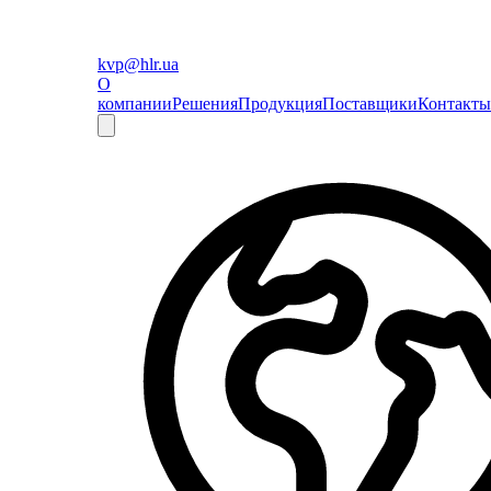
kvp@hlr.ua
О
компании
Решения
Продукция
Поставщики
Контакты