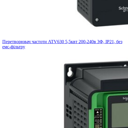
Перетворювач частоти ATV630 5,5квт 200-240в 3Ф, IP21, без
емс-фільтру