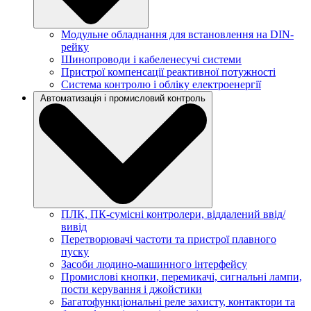
Модульне обладнання для встановлення на DIN-
рейку
Шинопроводи і кабеленесучі системи
Пристрої компенсації реактивної потужності
Система контролю і обліку електроенергії
Автоматизація і промисловий контроль
ПЛК, ПК-сумісні контролери, віддалений ввід/
вивід
Перетворювачі частоти та пристрої плавного
пуску
Засоби людино-машинного інтерфейсу
Промислові кнопки, перемикачі, сигнальні лампи,
пости керування і джойстики
Багатофункціональні реле захисту, контактори та