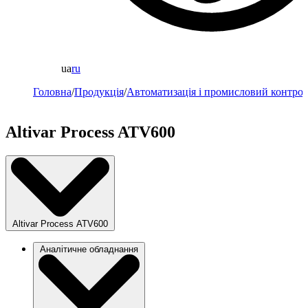
ua
ru
Головна
/
Продукція
/
Автоматизація і промисловий контро
Altivar Process ATV600
Altivar Process ATV600
Аналітичне обладнання