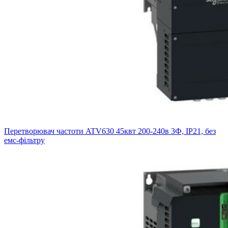
Перетворювач частоти ATV630 45квт 200-240в 3Ф, IP21, без
емс-фільтру