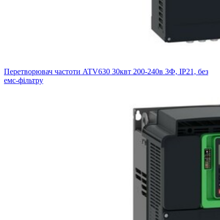
Перетворювач частоти ATV630 30квт 200-240в 3Ф, IP21, без
емс-фільтру