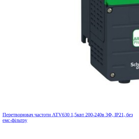
Перетворювач частоти ATV630 1,5квт 200-240в 3Ф, IP21, без
емс-фільтру