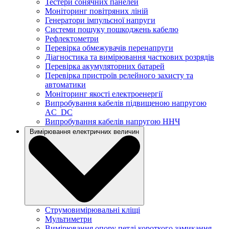
Тестери сонячних панелей
Моніторинг повітряних ліній
Генератори імпульсної напруги
Системи пошуку пошкоджень кабелю
Рефлектометри
Перевірка обмежувачів перенапруги
Діагностика та вимірювання часткових розрядів
Перевірка акумуляторних батарей
Перевірка пристроїв релейного захисту та
автоматики
Моніторинг якості електроенергії
Випробування кабелів підвищеною напругою
AC_DC
Випробування кабелів напругою ННЧ
Вимірювання електричних величин
Струмовимірювальні кліщі
Мультиметри
Вимірювання опору петлі короткого замикання