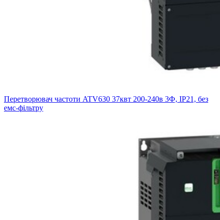
Перетворювач частоти ATV630 37квт 200-240в 3Ф, IP21, без
емс-фільтру