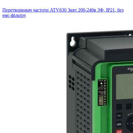
Перетворювач частоти ATV630 3квт 200-240в 3Ф, IP21, без
емс-фільтру