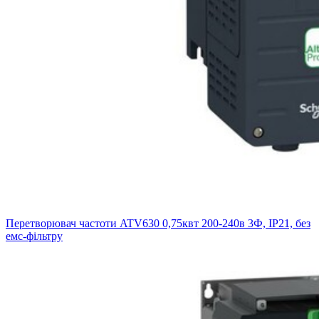
Перетворювач частоти ATV630 0,75квт 200-240в 3Ф, IP21, без
емс-фільтру