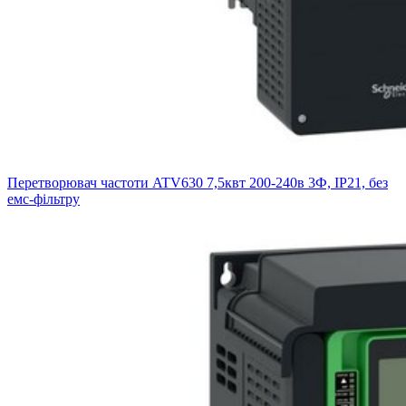
Перетворювач частоти ATV630 7,5квт 200-240в 3Ф, IP21, без
емс-фільтру