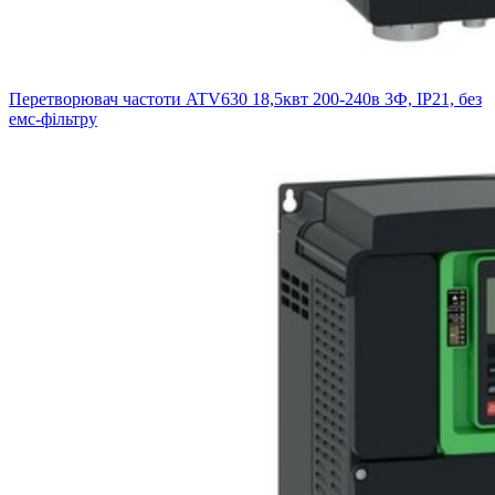
Перетворювач частоти ATV630 18,5квт 200-240в 3Ф, IP21, без
емс-фільтру