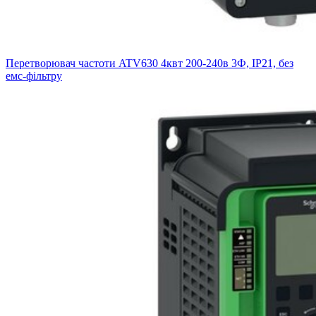
Перетворювач частоти ATV630 4квт 200-240в 3Ф, IP21, без
емс-фільтру