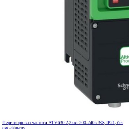
Перетворювач частоти ATV630 2,2квт 200-240в 3Ф, IP21, без
емс-фільтру