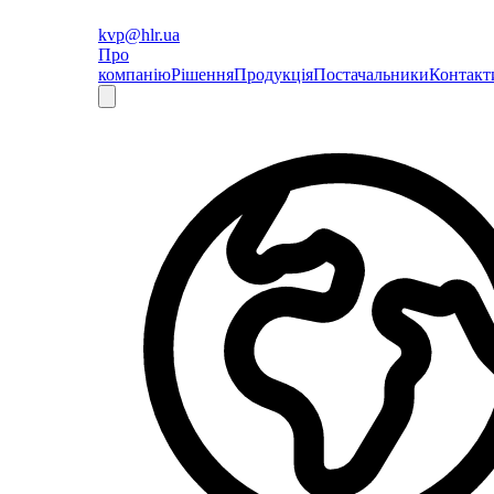
kvp@hlr.ua
Про
компанію
Рішення
Продукція
Постачальники
Контакт